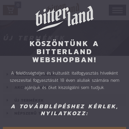
0
ÚJ TERMÉKEK
KÖSZÖNTÜNK A
BITTERLAND
WEBSHOPBAN!
A felelősségteljes és kulturált italfogyasztás híveiként
KIEMELT TERMÉKEK
szeszesital fogyasztását 18 éven aluliak számára nem
ajánljuk és őket kiszolgálni sem tudjuk.
AKCIÓS TERMÉKEK
ÚJ TERMÉKEK
A TOVÁBBLÉPÉSHEZ KÉRLEK,
NYILATKOZZ:
NÉPSZERŰ TERMÉKEK