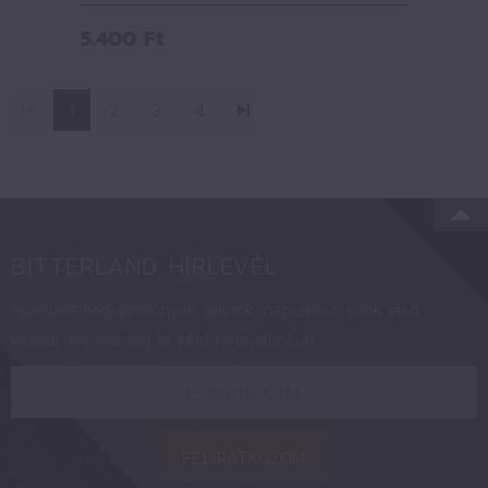
5.400
Ft
1
2
3
4
BITTERLAND HÍRLEVÉL
Speciális kedvezmények, akciók, naprakész infók első
kézből. Ne maradj le, kérd hírlevelünket!
FELIRATKOZOM