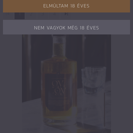
ELMÚLTAM 18 ÉVES
1
2
3
4
NEM VAGYOK MÉG 18 ÉVES