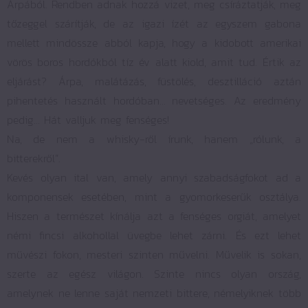
Árpából. Rendben adnak hozzá vizet, meg csíráztatják, meg
tőzeggel szárítják, de az igazi ízét az egyszem gabona
mellett mindössze abból kapja, hogy a kidobott amerikai
vörös boros hordókból tíz év alatt kiold, amit tud. Értik az
eljárást? Árpa, malátázás, füstölés, desztilláció aztán
pihentetés használt hordóban… nevetséges. Az eredmény
pedig... Hát valljuk meg fenséges!
Na, de nem a whisky-ről írunk, hanem „rólunk, a
bitterekről”.
Kevés olyan ital van, amely annyi szabadságfokot ad a
komponensek esetében, mint a gyomorkeserűk osztálya.
Hiszen a természet kínálja azt a fenséges orgiát, amelyet
némi fincsi alkohollal üvegbe lehet zárni. És ezt lehet
művészi fokon, mesteri szinten művelni. Művelik is sokan,
szerte az egész világon. Szinte nincs olyan ország,
amelynek ne lenne saját nemzeti bittere, némelyiknek több