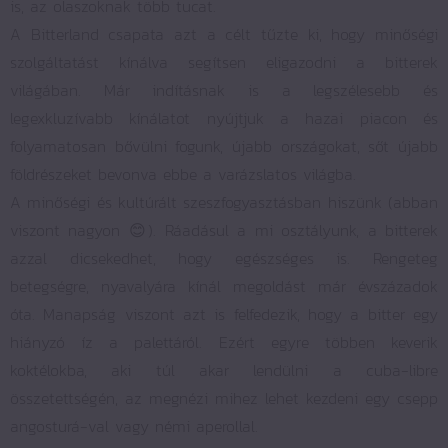
is, az olaszoknak több tucat.
A Bitterland csapata azt a célt tűzte ki, hogy minőségi
szolgáltatást kínálva segítsen eligazodni a bitterek
világában. Már indításnak is a legszélesebb és
legexkluzívabb kínálatot nyújtjuk a hazai piacon és
folyamatosan bővülni fogunk, újabb országokat, sőt újabb
földrészeket bevonva ebbe a varázslatos világba.
A minőségi és kultúrált szeszfogyasztásban hiszünk (abban
viszont nagyon 😊). Ráadásul a mi osztályunk, a bitterek
azzal dicsekedhet, hogy egészséges is. Rengeteg
betegségre, nyavalyára kínál megoldást már évszázadok
óta. Manapság viszont azt is felfedezik, hogy a bitter egy
hiányzó íz a palettáról. Ezért egyre többen keverik
koktélokba, aki túl akar lendülni a cuba-libre
összetettségén, az megnézi mihez lehet kezdeni egy csepp
angosturá-val vagy némi aperollal.