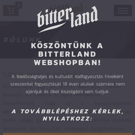
0
RÓLUNK
KÖSZÖNTÜNK A
BITTERLAND
WEBSHOPBAN!
Szóval mivel is kezdjük?
A felelősségteljes és kulturált italfogyasztás híveiként
szeszesital fogyasztását 18 éven aluliak számára nem
Mondhatnánk egy jó sztorit valamelyik bitterről… -
ajánljuk és őket kiszolgálni sem tudjuk.
felesleges, ezt megírjuk az egyes termékeknél.
Kiemelhetnénk, hogy ez a legegészségesebb
A TOVÁBBLÉPÉSHEZ KÉRLEK,
alkoholtartalmú ital, hiszen komponensei a gyógynövények
NYILATKOZZ:
levelei, virágai, gyökerei, amelyeknek természetes kivonatai
évszázadok óta bizonyítják szerteágazó gyógyhatásukat… -