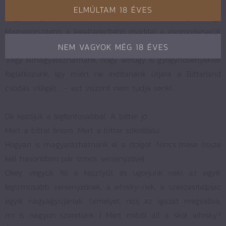
nos, ezt is megírjuk a termékeknél.
ELMÚLTAM 18 ÉVES
Vagy meglephetnénk az olvasót azzal a ténnyel, hogy
Magyarországon a legelterjedtebb rövidital a gyomorkeserűk
családja... – ezt mindenki tudja.
NEM VAGYOK MÉG 18 ÉVES
Vagy elmagyarázhatnánk, hogy amúgy is gyógynövényekkel
foglalkozunk, így miért ne indítanánk útjára a Bitterland
csodás világát… - ezt viszont nem tudja senki.
De kezdjük a legfontosabbal. A bitter jó.
Mert a bitter finom. Mert a bitter sokoldalú.
Hogyan is magyarázhatnánk el a dolgot. Nincs mese össze
kell hasonlítani pár izmos versenyzővel.
Okey, vegyük fel a kesztyűt és ugorjunk neki az egyik
legizmosabb versenyzőnek, a whisky-nek, a szeszesitalpiac
egyik nagyágyújának. (amelyet, nos az igazat megvallva,
mi is nagyon szeretünk…) Mert miből áll a skót whisky?