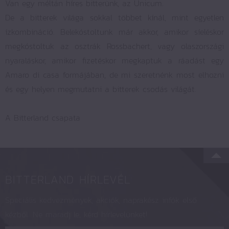
Van egy méltán híres bitterünk, az Unicum.
De a bitterek világa sokkal többet kínál, mint egyetlen
ízkombináció. Belekóstoltunk már akkor, amikor síeléskor
megkóstoltuk az osztrák Rossbachert, vagy olaszországi
nyaraláskor, amikor fizetéskor megkaptuk a ráadást egy
Amaro di casa formájában, de mi szeretnénk most elhozni
és egy helyen megmutatni a bitterek csodás világát.
A Bitterland csapata
BITTERLAND HÍRLEVÉL
Speciális kedvezmények, akciók, naprakész infók első
kézből. Ne maradj le, kérd hírlevelünket!